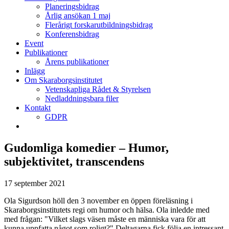
Planeringsbidrag
Årlig ansökan 1 maj
Flerårigt forskarutbildningsbidrag
Konferensbidrag
Event
Publikationer
Årens publikationer
Inlägg
Om Skaraborgsinstitutet
Vetenskapliga Rådet & Styrelsen
Nedladdningsbara filer
Kontakt
GDPR
Gudomliga komedier – Humor,
subjektivitet, transcendens
17 september 2021
Ola Sigurdson höll den 3 november en öppen föreläsning i
Skaraborgsinstitutets regi om humor och hälsa. Ola inledde med
med frågan: "Vilket slags väsen måste en människa vara för att
kunna uppfatta något som roligt?" Deltagarna fick följa en intressant