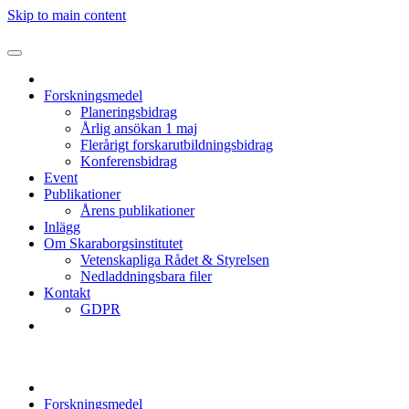
Skip to main content
Forskningsmedel
Planeringsbidrag
Årlig ansökan 1 maj
Flerårigt forskarutbildningsbidrag
Konferensbidrag
Event
Publikationer
Årens publikationer
Inlägg
Om Skaraborgsinstitutet
Vetenskapliga Rådet & Styrelsen
Nedladdningsbara filer
Kontakt
GDPR
Forskningsmedel