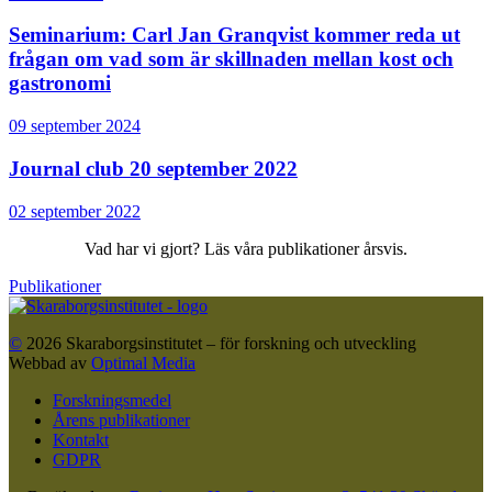
Seminarium: Carl Jan Granqvist kommer reda ut
frågan om vad som är skillnaden mellan kost och
gastronomi
09 september 2024
Journal club 20 september 2022
02 september 2022
Vad har vi gjort? Läs våra publikationer årsvis.
Publikationer
©
2026
Skaraborgsinstitutet – för forskning och utveckling
Webbad av
Optimal Media
Forskningsmedel
Årens publikationer
Kontakt
GDPR