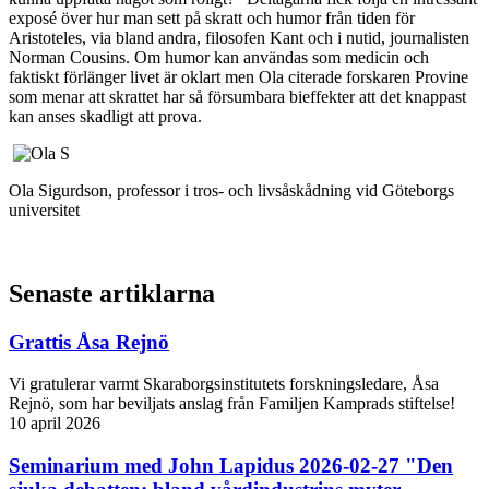
exposé över hur man sett på skratt och humor från tiden för
Aristoteles, via bland andra, filosofen Kant och i nutid, journalisten
Norman Cousins. Om humor kan användas som medicin och
faktiskt förlänger livet är oklart men Ola citerade forskaren Provine
som menar att skrattet har så försumbara bieffekter att det knappast
kan anses skadligt att prova.
Ola Sigurdson, professor i tros- och livsåskådning vid Göteborgs
universitet
Senaste artiklarna
Grattis Åsa Rejnö
Vi gratulerar varmt Skaraborgsinstitutets forskningsledare, Åsa
Rejnö, som har beviljats anslag från Familjen Kamprads stiftelse!
10 april 2026
Seminarium med John Lapidus 2026-02-27 "Den