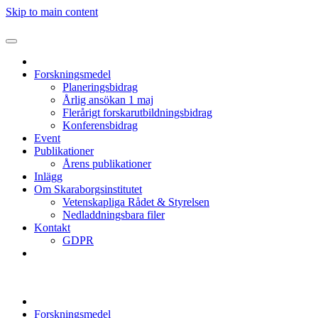
Skip to main content
Forskningsmedel
Planeringsbidrag
Årlig ansökan 1 maj
Flerårigt forskarutbildningsbidrag
Konferensbidrag
Event
Publikationer
Årens publikationer
Inlägg
Om Skaraborgsinstitutet
Vetenskapliga Rådet & Styrelsen
Nedladdningsbara filer
Kontakt
GDPR
Forskningsmedel