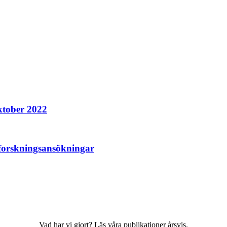
ktober 2022
 forskningsansökningar
Vad har vi gjort? Läs våra publikationer årsvis.