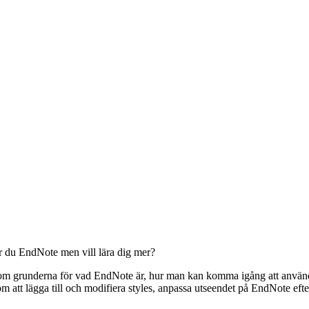
er du EndNote men vill lära dig mer?
 grunderna för vad EndNote är, hur man kan komma igång att använda de
m att lägga till och modifiera styles, anpassa utseendet på EndNote efter