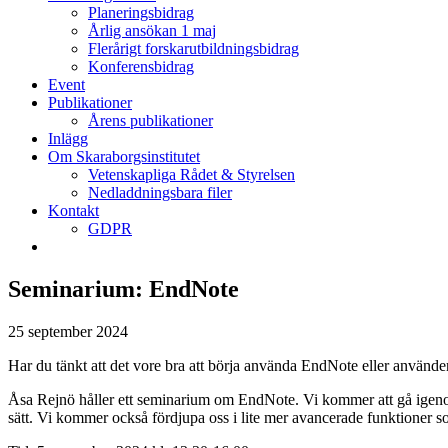
Planeringsbidrag
Årlig ansökan 1 maj
Flerårigt forskarutbildningsbidrag
Konferensbidrag
Event
Publikationer
Årens publikationer
Inlägg
Om Skaraborgsinstitutet
Vetenskapliga Rådet & Styrelsen
Nedladdningsbara filer
Kontakt
GDPR
Seminarium: EndNote
25 september 2024
Har du tänkt att det vore bra att börja använda EndNote eller använd
Åsa Rejnö håller ett seminarium om EndNote. Vi kommer att gå igenom
sätt. Vi kommer också fördjupa oss i lite mer avancerade funktioner so